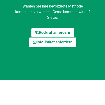
kostenlos und unverbindlich.
Infomaterial:
Wählen Sie Ihre bevorzugte Methode
Kostenloses Infopaket
kontaktiert zu werden. Gerne kommen wir auf
Kompakte Zusatzinfos
zum Thema Wunde und
Praxis, max. 2×/Monat
Sie zu.
*
E-Mail-Adresse
*
Name
Rückruf anfordern
*
Telefonnummer
Ich stimme zu, per E-Mail Informationen zu
Info-Paket anfordern
erhalten.
Datenschutzerklärung
E-Mail Infopaket anfordern »
Bitte rufen Sie mich an »