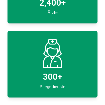
2,400
+
Ärzte
300
+
Pflegedienste