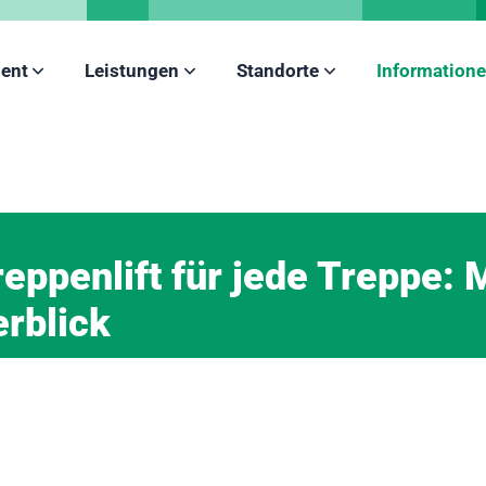
ent
Leistungen
Standorte
Information
eppenlift für jede Treppe: 
rblick